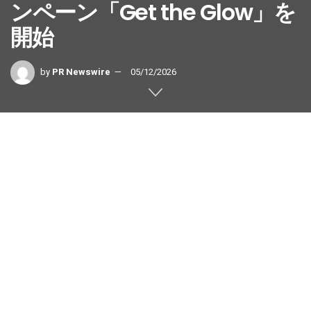
ンペーン「Get the Glow」を
開始
by
PR Newswire
05/12/2026
たった15分の運動が心と身体に自然
な輝きをもたらす
TOKYO
,
2026年5月12日
/PRNewswire/ — アシックスは、こ
のたび、身体を動かしたあとのあり
のままの表情に注目した新キャンペ
ーン「Get the Glow（ゲットザグロー）」を開始します。