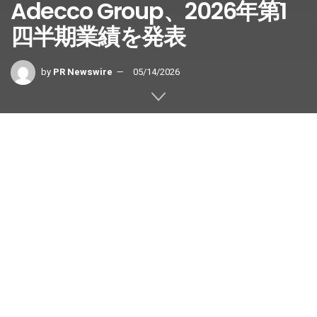
Adecco Group、2026年第1
四半期業績を発表
by
PR Newswire
05/14/2026
厳格な事業遂行に支えられた力強い
増収、シェア拡大、収益性の向上
スイス・チューリッヒ
,
2026年5月
14日
/PRNewswire/ —
SIXスイス証
券取引所上場規則第53条に基づく臨時公告
ハイライト