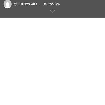
by
PR Newswire
05/29/2026
Arasan Chip Systemsが、
AP
MemoryのXccela™PSRAMおよび最
新のLVpSRAM™に対応した、業界
初のSureboot™Total 16-bit xSPI +
PSRAM IPソリューション
を発表した
カリフォルニア州サンノゼ
,
2026年5月29日
/PRNewswire/ — モバイルおよび車載SoC向けIPのリーデ
ィングプロバイダーであるArasan Chip Systemsは、業界
初の
Sureboot™
Total 16-bit xSPI + PSRAM IP
の発売を
発表します。Sureboot™ Total xSPI + PSRAM 16-bit IPに
は、コントローラIP、シームレスに統合されたPHY IP、