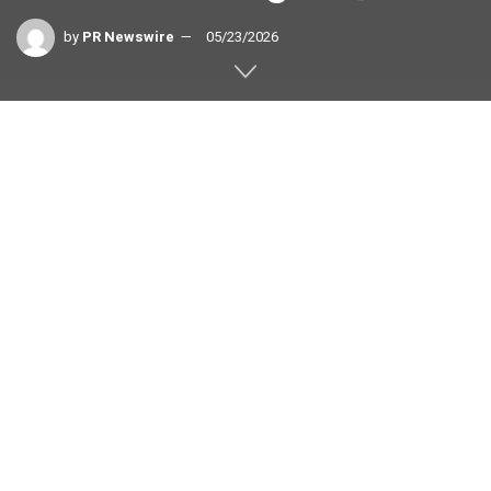
by
PR Newswire
05/23/2026
半導体業界のリーダーであるAustin Gill、John Getchell、
Jeff Robbinsによって設立されたAxion Semiconductorが、
世界的な半導体装置マーケットプレイスであるMoov
Technologiesを買収
コロラド州グリーンウッドビレッジ
,
2026年5月23日
/PRNewswire/ — サプライチェーン・オペレーションとサ
ービスに特化した半導体プラットフォーム企業である
Axion Semiconductorは、テキサス州オースチンを拠点と
し、55カ国以上の顧客にサービスを提供する半導体装置マ
ーケットプレイスと資産管理プラットフォームのMoov