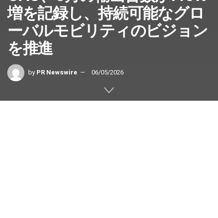
増を記録し、持続可能なグロ
ーバルモビリティのビジョン
を推進
by
PR Newswire
06/05/2026
広州、中国、2026年6月5日 /PRNewswire/ — GACは本
日、世界的な勢いがさらに加速したことを発表し、5月に
おける独自ブランドの輸出台数は前年同月比140%増の2万
8,386台に達しました。1月から5月までの累計輸出台数は9
万8,861台に達し、前年同期比135%増となりました。これ
は「One GAC 2.0」戦略の持続的な成果と、高品質で現地