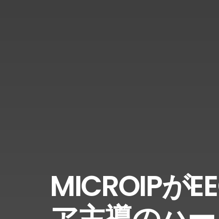
MICROIPが
ア主導のハー