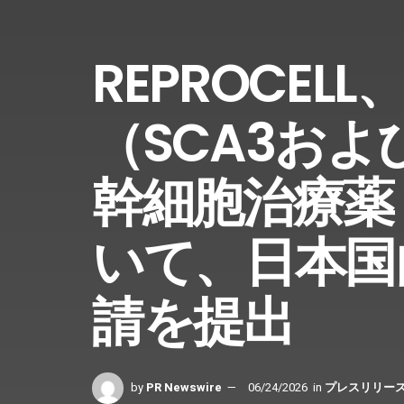
REPROCE
（SCA3およ
幹細胞治療薬「
いて、日本国
請を提出
by
PR Newswire
06/24/2026
in
プレスリリー