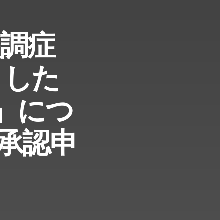
失調症
とした
®」につ
承認申