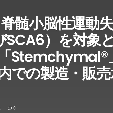
LL、脊髄小脳性運動
びSCA6）を対象
Stemchymal
内での製造・販売
0
ス