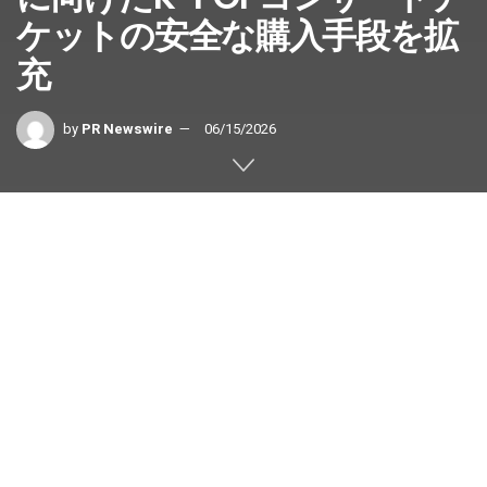
ケットの安全な購入手段を拡
充
by
PR Newswire
06/15/2026
エスクロー方式を採用したマーケットプレイスは、海外ユ
ーザー向けの安全な取引を支援
韓国・ソウル、2026年6月15日 /PRNewswire/ — K-POPコ
ンサートなどのライブパフォーマンスを目的に韓国を訪れ
る各国のファンは、取引の安全性や利便性向上を目指して
設計されたチケット転売サービスを利用できるようになり
ました。韓国のチケット転売プラットフォーム