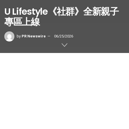
U Lifestyle《社群》全新親子
專區上線
by
PR Newswire
06/25/2026
全港爸媽首選一站式親子資訊平台｜招募星級親子專家及各
大品牌進駐合作 解鎖最強流量密碼
香港
2026年6月25日
/美通社/ — U Lifestyle
《社群》
作為香
港人氣生活熱話分享平台，致力為用戶提供多元化的高質素
資訊。全新
親子專區
全方位搜羅最新、最好玩的
親子放電好
去處
、遊樂場精選、
升小一攻略
及親子好物評測等，迅速成