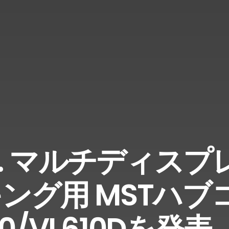
 Inc. マルチディス
キング用 MSTハブ
0/VL610Dを発表