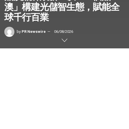
澳」構建光儲智生態，賦能全
球千行百業
by
PR Newswire
06/08/2026
上海
2026年6月5日
/美通社/ — 6月2日，「JAx2026」晶澳
品牌煥新發佈會暨生態合作夥伴大會在上海舉行。本次活動
發佈了全新的品牌定位和煥新計劃，展示晶澳在太陽能、儲
能解決方案和智慧能源三大核心業務板塊的創新成果，勾勒
人工智能數據中心領域戰略藍圖。這些元素共同呈現了一個
完整的「綠色能源生態系統」合作藍圖，彰顯了公司在全球
範圍內推動低碳轉型和高質量發展的決心。