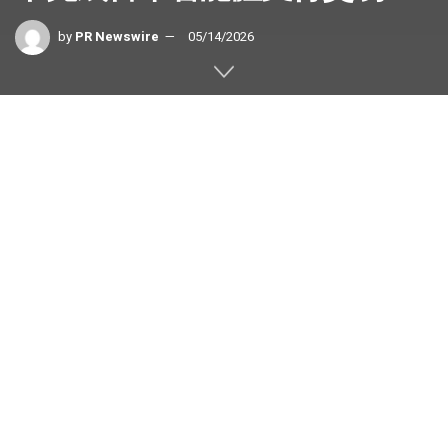
by
PR Newswire
05/14/2026
香港
2026年5月14日
/美通社/ — 全球支付基建
PhotonPay
光子易
近日宣布，聯合萬事達卡在香港成功落地公司首筆基
於真實場景的智能體支付交易。這標誌著支付行業正加速邁
入「意圖驅動」的新階段，AI 智能體從「資訊助手」進化
為具備金融執行能力的「獨立經濟實體」。