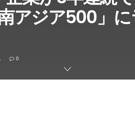
南アジア500」に
0
ス
Share on Twitter
ire/ — SM Groupの親会社であ
 Investments）は、銀行子会社である