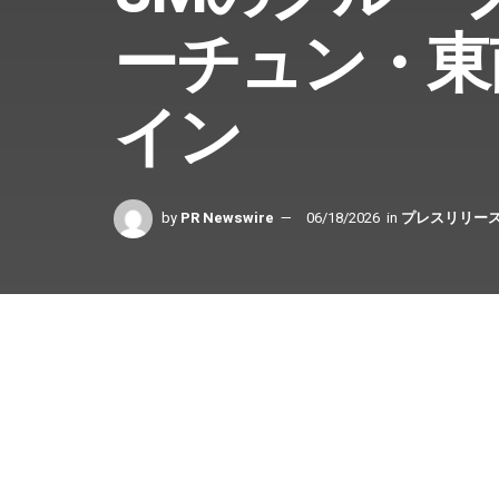
ーチュン・東
イン
by
PR Newswire
06/18/2026
in
プレスリリー
Share on Facebook
パサイ市、フィリピン、2026年6月18日 /PRNewsw
るSM Investments Corporation（以降、SM