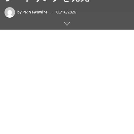
by
PR Newswire
06/16/2026
アブダビ（UAE）
,
2026年6月16日
/PRNewswire/ — 地域
を代表する食品・飲料会社であるAgthia Group PJSCは本
日、デーツで甘みを付けた世界初のエナジードリンク
「Fuell」の発売を発表しました。これにより、世界のエナ
ジードリンク市場にアラブ首長国連邦ならではの視点をも
たらします。