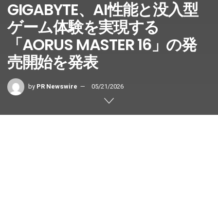
GIGABYTE、AI性能と没入型
ゲーム体験を実現する
「AORUS MASTER 16」の発
売開始を発表
by
PR Newswire
05/21/2026
台北、2026年5月21日 /PRNewswire/ — 世界有数のコンピ
ューターブランドであるGIGABYTEは、デスクトップクラ
スの性能、高度な冷却機能、独自のAIエージェントを備え
た、厚さ19mmの超薄型設計のフラッグシップAI対応ゲー
ミングノートPC「AORUS MASTER 16」2026年モデルの